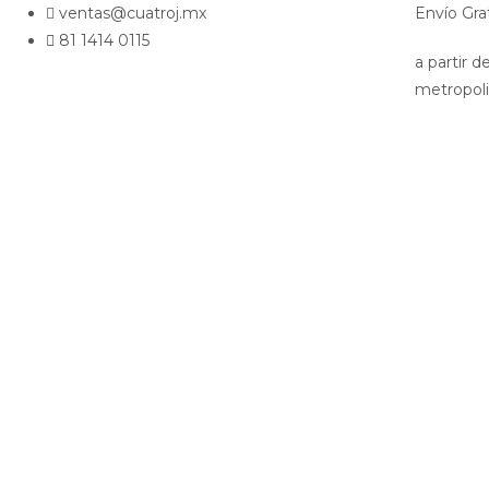
ventas@cuatroj.mx
Envío Gra
81 1414 0115
a partir 
metropol