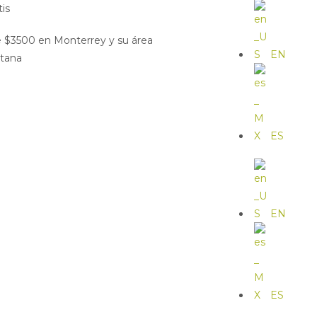
tis
de $3500 en Monterrey y su área
EN
itana
ES
EN
ES