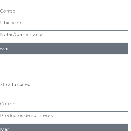
viar
ato a tu correo.
viar