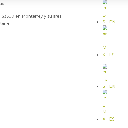
tis
de $3500 en Monterrey y su área
EN
itana
ES
EN
ES