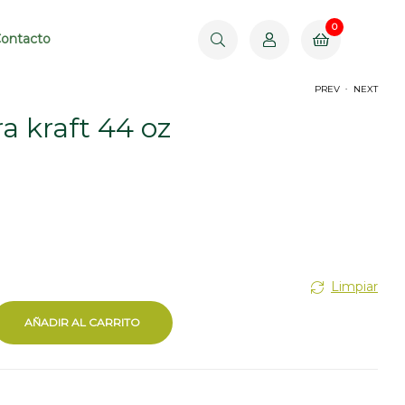
0
$
0.00
ontacto
.
PREV
NEXT
a kraft 44 oz
$
$
1,155.00
820.00
Limpiar
AÑADIR AL CARRITO