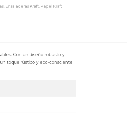
as
,
Ensaladeras Kraft
,
Papel Kraft
udables. Con un diseño robusto y
n un toque rústico y eco-consciente.