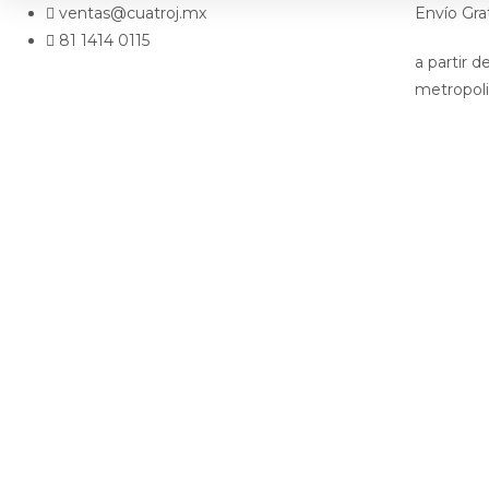
ventas@cuatroj.mx
Envío Gra
81 1414 0115
a partir 
metropol