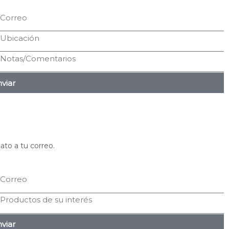
viar
ato a tu correo.
viar