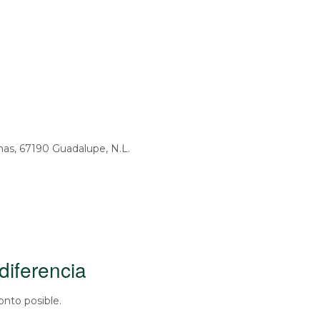
producto
producto
mas, 67190 Guadalupe, N.L.
diferencia
nto posible.