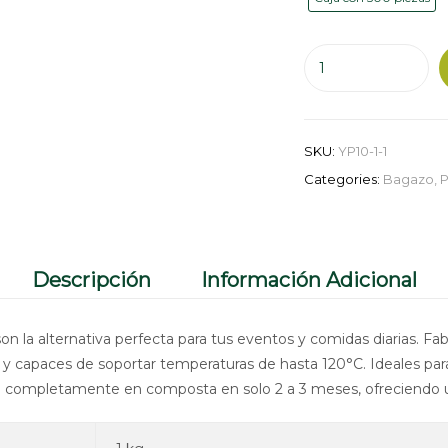
Plato
redondo
10"
liso
SKU:
YP10-1-1
cantidad
Categories:
Bagazo
,
P
Descripción
Información Adicional
on la alternativa perfecta para tus eventos y comidas diarias. Fab
s y capaces de soportar temperaturas de hasta 120°C. Ideales pa
n completamente en composta en solo 2 a 3 meses, ofreciendo un