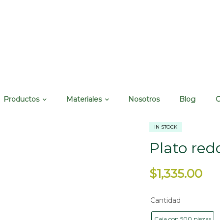
Productos
Materiales
Nosotros
Blog
C
IN STOCK
Plato red
$
1,335.00
Cantidad
Caja con 500 piezas