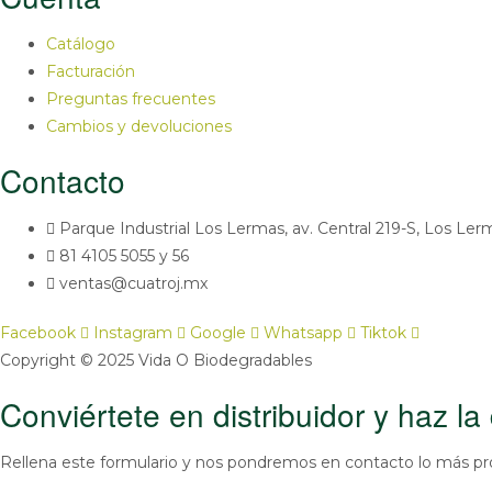
producto
Catálogo
Facturación
Preguntas frecuentes
Cambios y devoluciones
Contacto
Parque Industrial Los Lermas, av. Central 219-S, Los Ler
81 4105 5055 y 56
ventas@cuatroj.mx
Facebook
Instagram
Google
Whatsapp
Tiktok
Copyright © 2025 Vida O Biodegradables
Conviértete en distribuidor y haz la 
Rellena este formulario y nos pondremos en contacto lo más pro