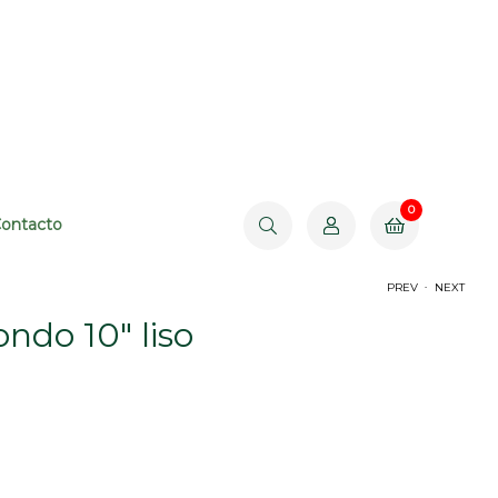
0
$
0.00
ontacto
.
PREV
NEXT
ondo 10″ liso
$
$
1,070.00
790.00