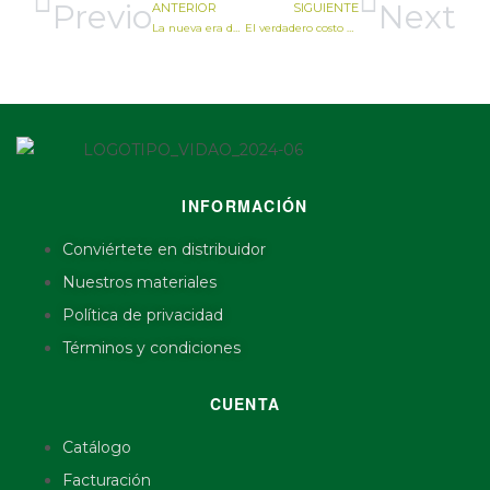
Previo
Next
ANTERIOR
SIGUIENTE
La nueva era de la sustentabilidad: ¿Está tu negocio listo para el cambio con Vida O?
El verdadero costo del “bio”: guía para comprar desechables biodegradables
INFORMACIÓN
Conviértete en distribuidor
Nuestros materiales
Política de privacidad
Términos y condiciones
CUENTA
Catálogo
Facturación