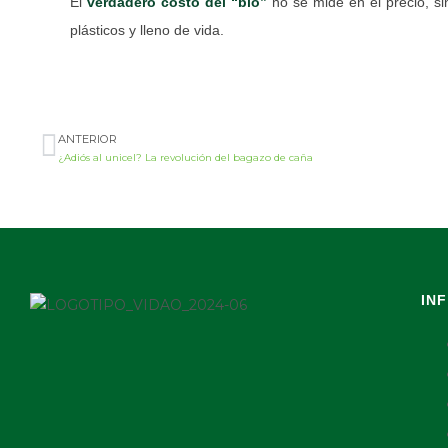
El
verdadero costo del “bio”
no se mide en el precio, s
plásticos y lleno de vida.
ANTERIOR
¿Adiós al unicel? La revolución del bagazo de caña
IN