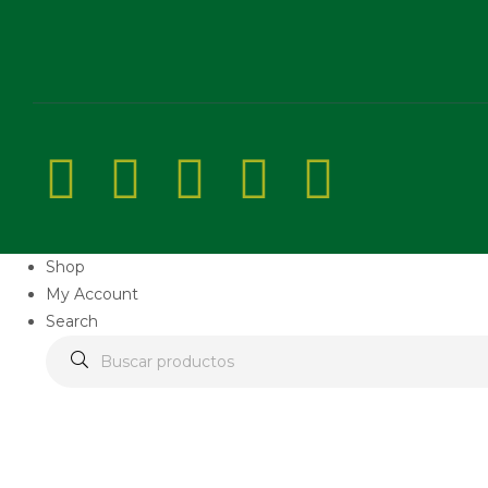
Shop
My Account
Search