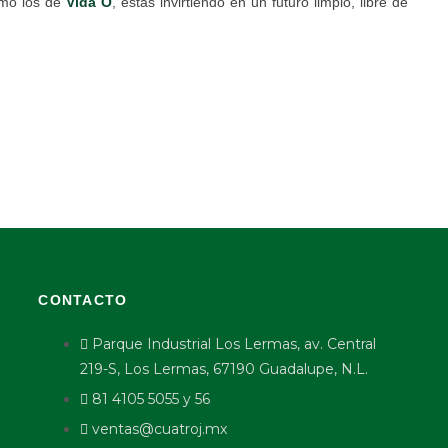
omo los de
Vida O
, estás invirtiendo en un futuro limpio, libre de
CONTACTO
Parque Industrial Los Lermas, av. Central
219-S, Los Lermas, 67190 Guadalupe, N.L.
81 4105 5055 y 56
ventas@cuatroj.mx