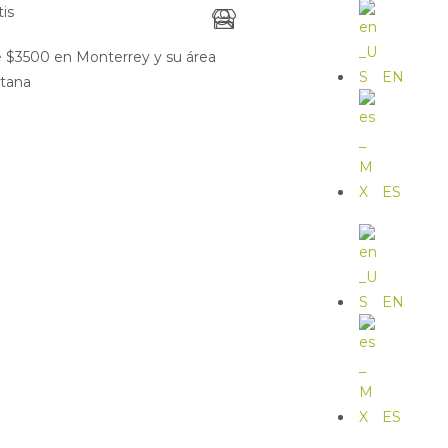
tis
de $3500 en Monterrey y su área
EN
itana
ES
EN
ES