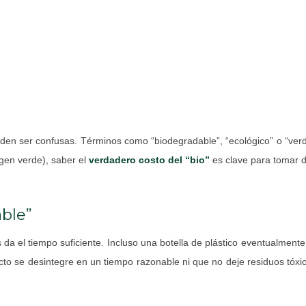
eden ser confusas. Términos como “biodegradable”, “ecológico” o “verd
gen verde), saber el
verdadero costo del “bio”
es clave para tomar d
able”
les da el tiempo suficiente. Incluso una botella de plástico eventual
ucto se desintegre en un tiempo razonable ni que no deje residuos tóx