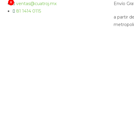
0
ventas@cuatroj.mx
Envío Gra
81 1414 0115
a partir 
metropol