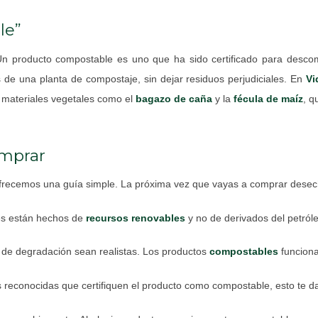
le”
Un producto compostable es uno que ha sido certificado para desco
de una planta de compostaje, sin dejar residuos perjudiciales. En
Vi
 materiales vegetales como el
bagazo de caña
y la
fécula de maíz
, q
omprar
ofrecemos una guía simple. La próxima vez que vayas a comprar desech
es están hechos de
recursos renovables
y no de derivados del petról
 de degradación sean realistas. Los productos
compostables
funciona
 reconocidas que certifiquen el producto como compostable, esto te d