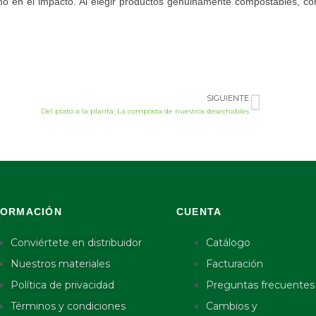
ino en el impacto. Al elegir productos genuinamente compostables, c
SIGUIENTE
Del plato a la planta: La composta de nuestros desechables
FORMACIÓN
CUENTA
Conviértete en distribuidor
Catálogo
Nuestros materiales
Facturación
Política de privacidad
Preguntas frecuentes
Términos y condiciones
Cambios y