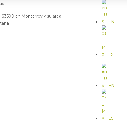
tis
de $3500 en Monterrey y su área
EN
itana
ES
EN
ES