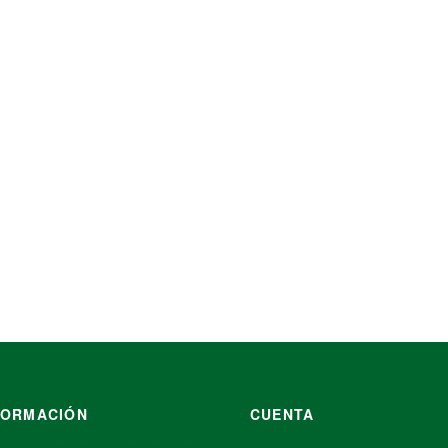
Vaso soufflé 2 oz de fécula
$
1,960.00
SELECCIONAR OPCIONES
FORMACIÓN
CUENTA