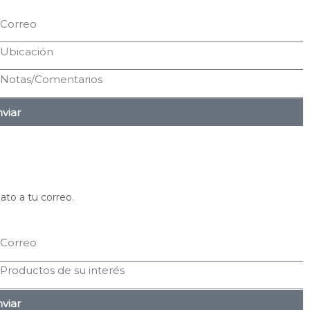
viar
ato a tu correo.
viar