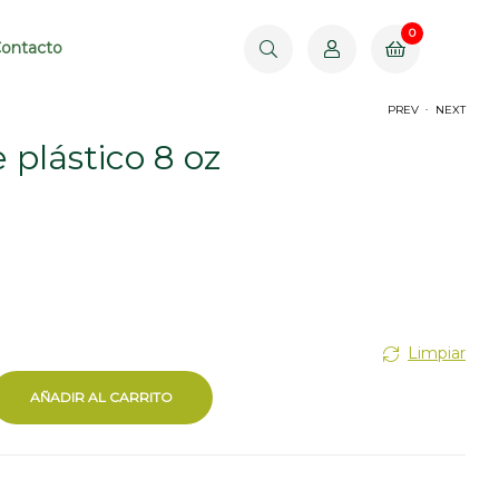
0
$
0.00
ontacto
.
PREV
NEXT
 plástico 8 oz
$
$
1,910.00
880.00
Limpiar
AÑADIR AL CARRITO