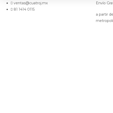
ventas@cuatroj.mx
Envío Gra
81 1414 0115
a partir 
metropol