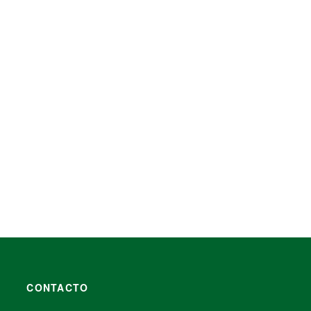
Vaso soufflé 4 oz de fécula
$
2,490.00
SELECCIONAR OPCIONES
CONTACTO