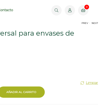
0
$
0.00
ontacto
.
PREV
NEXT
ersal para envases de
$
920.00
$
1,115.00
Limpiar
AÑADIR AL CARRITO