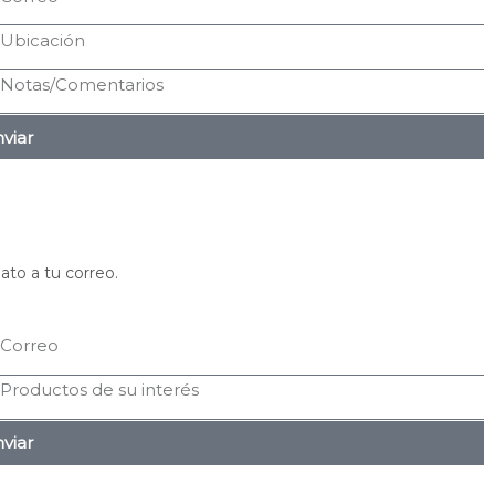
viar
ato a tu correo.
viar