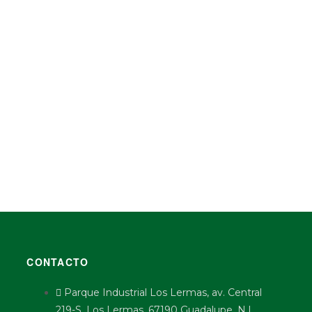
CONTACTO
Parque Industrial Los Lermas, av. Central
219-S, Los Lermas, 67190 Guadalupe, N.L.