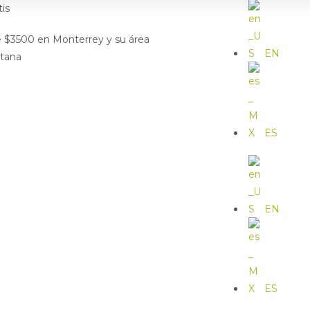
tis
de $3500 en Monterrey y su área
EN
itana
ES
EN
ES