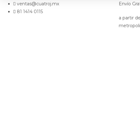
ventas@cuatroj.mx
Envío Gra
81 1414 0115
a partir 
metropol